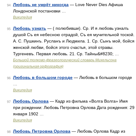
Любовь не умрёт никогда
— Love Never Dies Афиша
94
Лондонской постановки …
Википедия
Любовь узнать
— ( полюбивши). Ср. И я любовь узналъ
95
душой Съ ея небесною отрадой, Съ ея мучительной тоской.
А. С. Пушкинъ. Русланъ и Людмила. 1. Ср. Сынъ мой, бойся
женской любви, бойся этого счастья, этой отравы.
Тургеневъ. Первая любовь. 21. Ср. Тайны&#8230; …
Большой толково-фразеологический словарь Михельсона
(оригинальная орфография)
Любовь в большом городе
— Любовь в большом городе
96
…
Википедия
Любовь Орлова
— Кадр из фильма «Волга Волга» Имя
97
при рождении: Любовь Петровна Орлова Дата рождения: 29
января 1902 …
Википедия
Любовь Петровна Орлова
— Любовь Орлова Кадр из
98