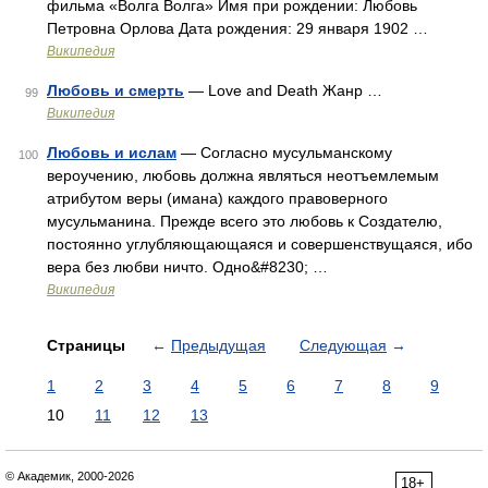
фильма «Волга Волга» Имя при рождении: Любовь
Петровна Орлова Дата рождения: 29 января 1902 …
Википедия
Любовь и смерть
— Love and Death Жанр …
99
Википедия
Любовь и ислам
— Согласно мусульманскому
100
вероучению, любовь должна являться неотъемлемым
атрибутом веры (имана) каждого правоверного
мусульманина. Прежде всего это любовь к Создателю,
постоянно углубляющающаяся и совершенствущаяся, ибо
вера без любви ничто. Одно&#8230; …
Википедия
Страницы
←
Предыдущая
Следующая
→
1
2
3
4
5
6
7
8
9
10
11
12
13
© Академик, 2000-2026
18+